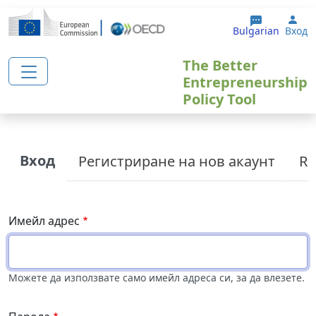
Премини към основното съдържание
Use
Bulgarian
Вход
The Better
Entrepreneurship
Policy Tool
Primary tabs
Вход
Регистриране на нов акаунт
Re
Имейл адрес
Можете да използвате само имейл адреса си, за да влезете.